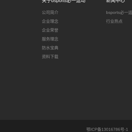
关于bsports必一运动
新闻中心
公司简介
bsports必
企业理念
行业热点
企业荣誉
服务理念
防水宝典
资料下载
鄂ICP备13016786号-1
C