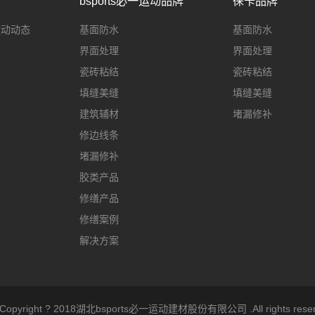
bsports必一运动品牌
徕卡品牌
一运动动态
基面防水
基面防水
界面处理
界面处理
瓷砖粘结
瓷砖粘结
填缝美缝
填缝美缝
建筑辅材
堵漏修补
修边线条
堵漏修补
胶类产品
修缮产品
修缮案例
解决方案
opyright ? 2018湖北bsports必一运动建材股份有限公司 .All rights reserv