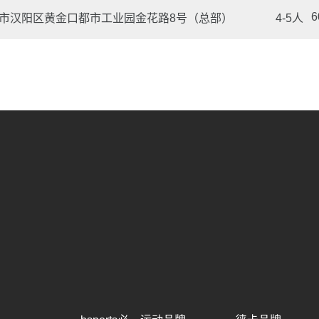
6
市汉阳区黄金口都市工业园金花路8号（总部）
4-5人