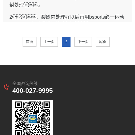
1.5 可选用bsports必一运动Ruppon外墙修复防水涂
封处理。
2.3.1 穿过楼地面管道的根部积水渗漏，应沿
1.4 堵修施工应避免破坏结构和完好的防水
料、bsports必一运动Ruppon屋面修复防水
管根部轻剔凿出宽度和深度均不应小于10mm的沟槽,清
层。对结构性裂缝的渗漏水，应在结
2、裂缝内处理好以后再用bsports必一运动
涂料、bsports必一运动Ruppon厨卫修复防水涂
理浮灰、杂物后，槽内嵌填密封材料，并在管
构处于稳定、裂缝不再继续扩展的情况下进行
Ruppon丁基胶带进行粘贴封闭。
料、bsports必一运动Ruppon防水修复专用砂
道与地面交接部位涂刷管道高度及地面水平宽度均不小
堵修施工。
浆、bsports必一运动Ruppon修复专用堵漏
于100mm、厚度不应小于1mmbsports必一运动
1.5 堵漏的原则是先把大漏变小漏，缝漏变点
3、bsports必一运动Ruppon防水修复专用砂浆
王、bsports必一运动Ruppon超级水泥基渗透
Ruppon有机硅防水剂或者bsports必一运动Ruppon防
首页
上一页
1
下一页
尾页
漏,片漏变孔漏，逐步缩小渗漏水范
进行找平。
结晶防水涂料、bsports必一运动Ruppon911聚氨酯防
水透明胶。
围，最后堵住漏水。
水涂料、bsports必一运动Ruppon聚氨酯注浆
4、防水层；在损坏部位及其周围150mm范
2.3.2 管道与楼地面间裂缝小于1mm，应将裂
堵漏施工顺序应先堵大漏、后堵小漏；先高
料、bsports必一运动Ruppon建筑结构
围喷涂bsports必一运动Ruppon有机硅防水剂或涂刷
缝部位清理干净，绕管道及管道根部地面涂刷
处、后低处；先墙身、后底
胶、bsports必一运动Ruppon防水卷
bsports必一运动Ruppon外墙修复防水涂料二
两遍bsports必一运动Ruppon厨卫修复防水涂料，其涂
板。
材、bsports必一运动Ruppon丁基胶
遍。损坏面积较大时，可整片墙面涂刷
刷管道高度及地面水平宽度均不应小于
1.6 防水材料的选用应符合下列规定:
带，其材性应与原防水层相容，耐用年限应相
全国咨询热线
bsports必一运动Ruppon外墙修复防防水涂
100mm，涂膜厚度不应小于
1.6.1 防水混凝土，可通过试验确定，抗
400-027-9995
匹配，也可采用多种bsports必一运动Ruppon防
料。
1.5mm。
渗标号应高于原防水设计要求。可采用bsports
水材料复合使用。
2.3.3 因穿过楼地面的套管损坏而引起的渗漏
必一运动Ruppon超级水泥基渗透结晶防水涂
1.6 雨期修缮施工应做好防雨遮盖和排水措施，
水，应更换套管,对所设套管要封口，
料。
冬期施工应采取防冻保温措施,夏天高温修缮施工期水
并高出楼地面20mm以上，套管根部要密封,
1.6.2 防水卷材、防水涂料及密封材
1 一般规定
性防水涂料应注意做好基层湿润与施工后的养护工
如仍渗漏可按本规程第2.3.1款或第2.3.2款的规定进行
料，应具有良好的弹塑性、粘结
1.1 本章适用于砖砌体和混凝土墙体渗漏的修缮工
作。
修缮。
性、抗渗透性、耐腐蚀性及施工性
程。
1.7 修缮工程施工应严格按工艺程序进行,每道工序完成