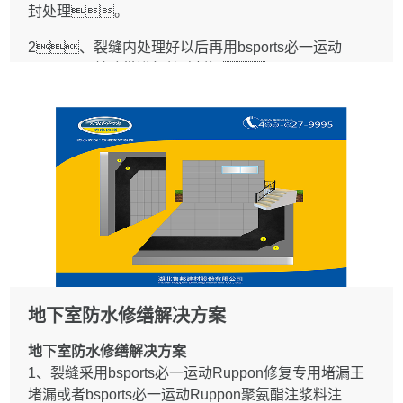
1.3 检查管道与楼面或墙面的交接部位，卫
封处理。
生洁具等设施与楼地面交接部位,地漏部位。
楼面、墙面及其交接部位，所产
2、裂缝内处理好以后再用bsports必一运动
生的渗漏现象。
Ruppon丁基胶带进行粘贴封闭。
1.4 维修防水层时，先做附力层,管根应嵌填
3、bsports必一运动Ruppon防水修复专用砂浆
bsports必一运动Ruppo修复专用堵漏王或bsports必一
进行找平。
运动Ruppo建筑结构胶封严。
1.5 修缮选用的防水材料，其性能应与原防水层材料相
4、防水层；采用bsports必一运动Ruppon屋
容。
面防水修复涂料三涂一布涂膜防水层。
1.6 在防水层上铺设面层时不应损伤防水
层。
2 楼地面
1.一般规定
2.1 裂缝维修应符合下列规定：
1.1 本章适用于卷材防水屋面、涂膜防水屋
2.1.1 大于2mm的裂缝，应沿裂缝局部清除
面和刚性防水屋面渗漏修缮工程。
面层和防水层，沿裂缝剔凿宽度和深度均不应小
地下室防水修缮解决方案
1.2 屋面渗漏修缮工程应根据房屋防水等级、
于10mm的沟槽，清除浮灰、杂
使用要求、渗漏现象及部位,查清渗漏原因,找
物，沟槽内嵌填bsports必一运动Ruppon修
地下室防水修缮解决方案
准漏点,制定修缮方案。
复专用堵漏王，铺设bsports必一运动
1、裂缝采用bsports必一运动Ruppon修复专用堵漏王
1.3 渗漏修缮工程基层处理应符合下列规定:
Ruppon厨卫修复防水涂料三涂一布涂膜防水层并与原
堵漏或者bsports必一运动Ruppon聚氨酯注浆料注