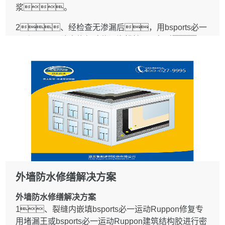
1.3.1 清除基层酥松、起砂及凸起物,表面平
防水层捂接封严,经蓄水检查无渗漏再修复面
浆。
整、牢固、密实,基层干燥。
层。
1.3.2 基层与伸出屋面结构(女儿墙、山
2、经检查无渗漏后，用bsports必一
2.1.2 小于2mm的裂缝,可沿裂缝剔除4mm宽面
墙、变形缝、天窗壁、烟
运动Ruppon防水修复砂浆沿沟槽抹平、扫毛，
层，暴露裂缝部位，清除裂缝浮
囱、管道等）的连接处，以及基层的转
并用bsports必一运动Ruppon超级水泥基渗透结晶防水
灰、杂物，铺设bsports必一运动
角处（檐口、天沟、水落口
涂料分层抹压做防水层。
Ruppon厨卫修复防水涂料三涂一布防涂膜水层,经蓄水
等），均应做成圆弧。内排水的
检查无渗漏,再修复面层。
水落口周围500mm范围内坡度不应小于5%，呈
对于小于0.5mm裂缝，可不铲除地面面层,
凹坑。
清理裂缝表面后，沿裂缝走向涂刷二遍宽度
1 一般规定
1.3.3 刚性防水屋面结构层的装配式钢筋混凝土板板端
不小于100mm的bsports必一运动Ruppon有机硅防水
1.1 本章适用于地下室室内地面、墙体渗漏水的
应修整、清理，应用bsports必一运动
剂或者bsports必一运动Ruppon钢化膜防水
堵漏和修补工程。
Ruppon防水修复专用砂浆或细石混凝土灌缝，缝内设
层。
1.2 查清渗漏原因，找出水源和渗漏部
置背衬材料并嵌填bsports必一运动Ruppon修复专用堵
2.2 地面倒泛水和地漏安装过高造成地面积水时,应凿除
位，根据漏水点的位置制定堵修方案。
漏王或bsports必一运动Ruppon建筑结构胶进行密封处
相应部位的面层，采用bsports必一运动
1.3 检查渗漏水可采用下列方法:
理。
Ruppon厨卫修复防水涂料三涂一布修复防水层，再铺
1.3.1 漏水量较大或比较明显的渗漏水部
外墙防水修缮解决方案
1.4 修缮屋面保温层宜采用自然晾晒或加热烘烤干
设面层并重新安装地漏。地漏接口和翻口外沿嵌
位，可直接观察确定。
燥。原保温层需铲除重做时，基层应清
外墙防水修缮解决方案
填bsports必一运动Ruppon修复专用堵漏王时，
1.3.2 慢渗或不明显的渗漏水，可将潮湿表
理干净、平整、干燥。铺设保温层应
1、裂缝内嵌填bsports必一运动Ruppon修复专
应堵严。
面擦干,均匀撒一薄层干水泥粉，出现湿痕
平整，留出排水坡度。
用堵漏王或bsports必一运动Ruppon建筑结构胶进行密
2.3 管道穿过楼地面部位渗漏维修应符合下列规定:
处，即为渗漏水孔眼或缝隙。