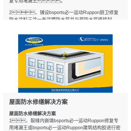
复专用堵漏王。
2、铺设bsports必一运动Ruppon厨卫修复
防水涂料三涂一布涂膜防水层并与原防水层捂接封
严。
3、对于小于0.5mm裂缝，可不铲
除地面面层,清理裂缝表面后，沿裂缝走向涂刷二遍宽
度不小于100mm的bsports必一运动Ruppon有机硅防
水剂或者bsports必一运动Ruppon钢化膜防水
层。
1一般规定
1.1 本章适用于房屋厕浴间的楼地面、前面及与
屋面防水修缮解决方案
设备交接部位的渗漏修缮工程。
1.2 修缮前，应对厕浴间进行现场查勘，确定漏
屋面防水修缮解决方案
水点，针对渗漏原因和部位，制定修
1、裂缝内嵌填bsports必一运动Ruppon修复专
缮方案。
用堵漏王或bsports必一运动Ruppon建筑结构胶进行密