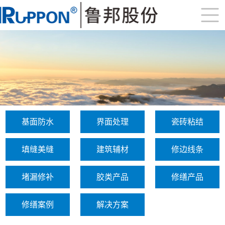
基面防水
界面处理
瓷砖粘结
填缝美缝
建筑辅材
修边线条
堵漏修补
胶类产品
修缮产品
修缮案例
解决方案